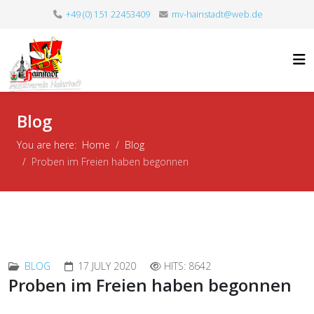
+49 (0) 151 22453409
mv-hainstadt@web.de
Blog
You are here:
Home
Blog
Proben im Freien haben begonnen
BLOG
17 JULY 2020
HITS: 8642
Proben im Freien haben begonnen