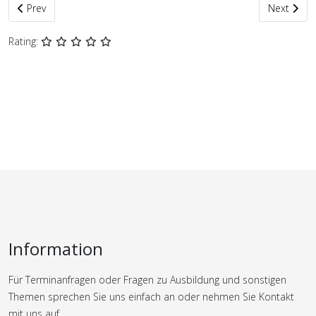
Previous article: Musikalischer Adventszauber bereitete viel Freud
Next artic
Prev
Next
Rating:
Information
Für Terminanfragen oder Fragen zu Ausbildung und sonstigen
Themen sprechen Sie uns einfach an oder nehmen Sie Kontakt
mit uns auf.