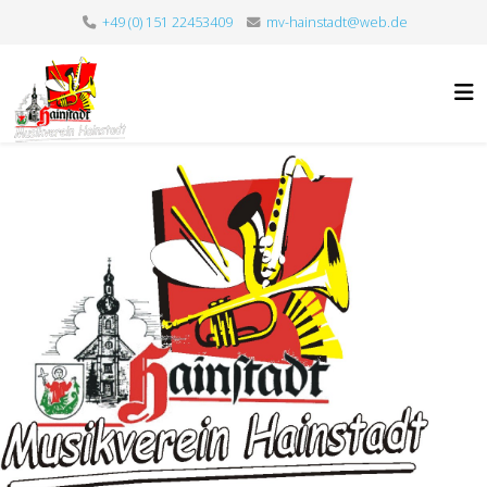
+49 (0) 151 22453409
mv-hainstadt@web.de